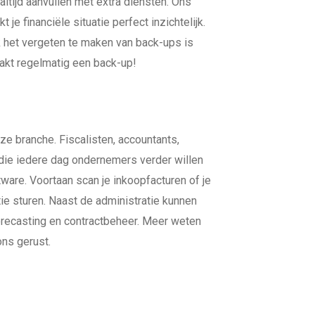
 altijd aanvullen met extra diensten. Ons
 financiële situatie perfect inzichtelijk.
ok het vergeten te maken van back-ups is
akt regelmatig een back-up!
eze branche. Fiscalisten, accountants,
die iedere dag ondernemers verder willen
are. Voortaan scan je inkoopfacturen of je
tie sturen. Naast de administratie kunnen
orecasting en contractbeheer. Meer weten
ns gerust.